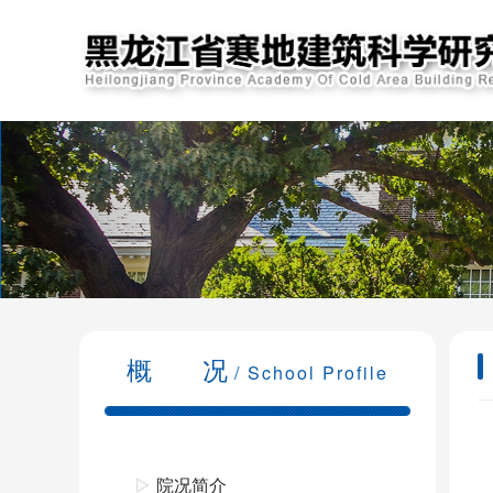
概 况
/ School Profile
院况简介